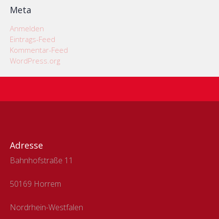
Meta
Anmelden
Eintrags-Feed
Kommentar-Feed
WordPress.org
Adresse
Bahnhofstraße 11
50169 Horrem
Nordrhein-Westfalen