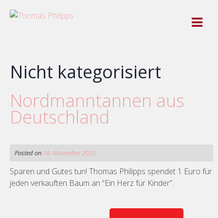
Skip
to
content
Nicht kategorisiert
Nordmanntannen aus
Deutschland
Posted on
18. November 2025
Sparen und Gutes tun! Thomas Philipps spendet 1 Euro für
jeden verkauften Baum an “Ein Herz für Kinder”.