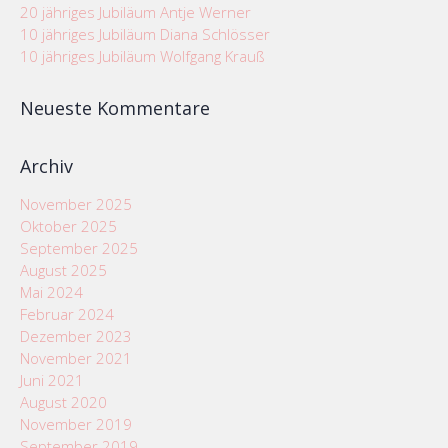
20 jähriges Jubiläum Antje Werner
Geyer (Geschäftsinhaber) Monika Luckenbach,
10 jähriges Jubiläum Diana Schlösser
Carmine Petrone (Marktleitung), Michael Hennen
10 jähriges Jubiläum Wolfgang Krauß
(Marktmanager)
Neueste Kommentare
Archiv
November 2025
Oktober 2025
September 2025
August 2025
Mai 2024
Februar 2024
Dezember 2023
November 2021
Juni 2021
August 2020
November 2019
September 2019