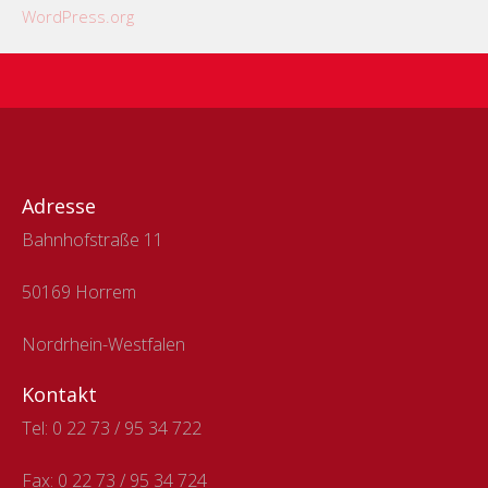
WordPress.org
Adresse
Bahnhofstraße 11
50169 Horrem
Nordrhein-Westfalen
Kontakt
Tel: 0 22 73 / 95 34 722
Fax:
0 22 73 / 95 34 724