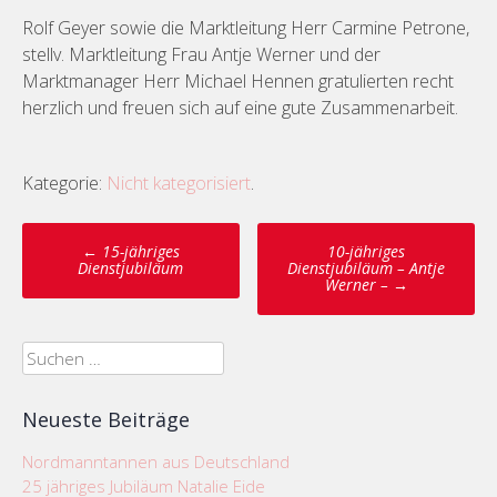
Rolf Geyer sowie die Marktleitung Herr Carmine Petrone,
stellv. Marktleitung Frau Antje Werner und der
Marktmanager Herr Michael Hennen gratulierten recht
herzlich und freuen sich auf eine gute Zusammenarbeit.
Kategorie:
Nicht kategorisiert
.
Post
←
15-jähriges
10-jähriges
navigation
Dienstjubiläum
Dienstjubiläum – Antje
Werner –
→
Suchen
nach:
Neueste Beiträge
Nordmanntannen aus Deutschland
25 jähriges Jubiläum Natalie Eide
Antje Werner (stellvertretende Marktleitung), Rolf